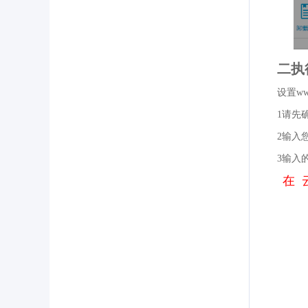
二
设置w
1请先
2输入
3输入的目
在 