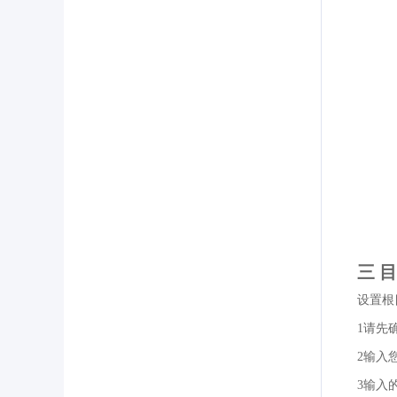
三 
设置根
1请先
2输入
3输入的目