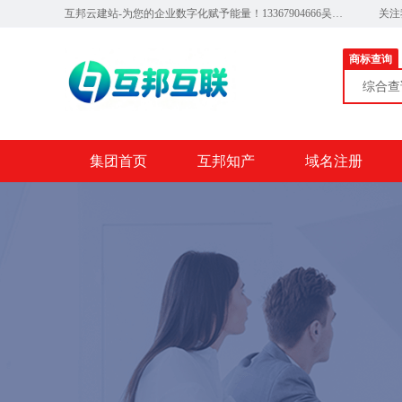
互邦云建站-为您的企业数字化赋予能量！13367904666吴经理
关注
商标查询
综合
集团首页
互邦知产
域名注册