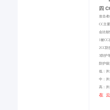
四 
攻击者借
CC主
会比较
1被C
2CC
3防护
防护级
低：并
中：并
高：并
在 